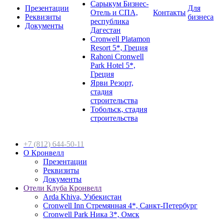
Сарыкум Бизнес-
Презентации
Для
Отель и СПА,
Контакты
Реквизиты
бизнеса
республика
Документы
Дагестан
Cronwell Platamon
Resort 5*, Греция
Rahoni Cronwell
Park Hotel 5*,
Греция
Ярви Резорт,
стадия
строительства
Тобольск, стадия
строительства
+7 (812) 644-50-11
О Кронвелл
Презентации
Реквизиты
Документы
Отели Клуба Кронвелл
Arda Khiva, Узбекистан
Cronwell Inn Стремянная 4*, Санкт-Петербург
Cronwell Park Ника 3*, Омск