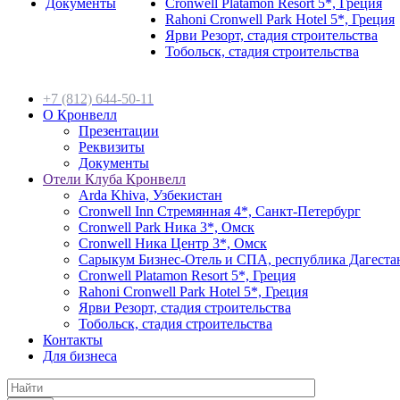
Документы
Cronwell Platamon Resort 5*, Греция
Rahoni Cronwell Park Hotel 5*, Греция
Ярви Резорт, стадия строительства
Тобольск, стадия строительства
+7 (812) 644-50-11
О Кронвелл
Презентации
Реквизиты
Документы
Отели Клуба Кронвелл
Arda Khiva, Узбекистан
Cronwell Inn Стремянная 4*, Санкт-Петербург
Cronwell Park Ника 3*, Омск
Cronwell Ника Центр 3*, Омск
Сарыкум Бизнес-Отель и СПА, республика Дагеста
Cronwell Platamon Resort 5*, Греция
Rahoni Cronwell Park Hotel 5*, Греция
Ярви Резорт, стадия строительства
Тобольск, стадия строительства
Контакты
Для бизнеса