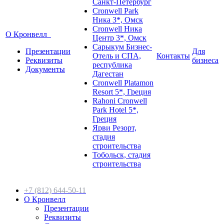
Санкт-Петербург
Cronwell Park
Ника 3*, Омск
Cronwell Ника
О Кронвелл
Центр 3*, Омск
Сарыкум Бизнес-
Презентации
Для
Отель и СПА,
Контакты
Реквизиты
бизнеса
республика
Документы
Дагестан
Cronwell Platamon
Resort 5*, Греция
Rahoni Cronwell
Park Hotel 5*,
Греция
Ярви Резорт,
стадия
строительства
Тобольск, стадия
строительства
+7 (812) 644-50-11
О Кронвелл
Презентации
Реквизиты