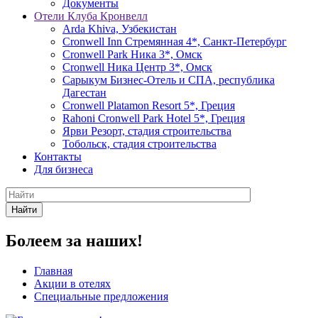
Документы
Отели Клуба Кронвелл
Arda Khiva, Узбекистан
Cronwell Inn Стремянная 4*, Санкт-Петербург
Cronwell Park Ника 3*, Омск
Cronwell Ника Центр 3*, Омск
Сарыкум Бизнес-Отель и СПА, республика
Дагестан
Cronwell Platamon Resort 5*, Греция
Rahoni Cronwell Park Hotel 5*, Греция
Ярви Резорт, стадия строительства
Тобольск, стадия строительства
Контакты
Для бизнеса
Найти
Болеем за наших!
Главная
Акции в отелях
Специальные предложения