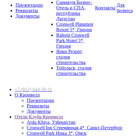
Сарыкум Бизнес-
Презентации
Для
Отель и СПА,
Контакты
Реквизиты
бизнеса
республика
Документы
Дагестан
Cronwell Platamon
Resort 5*, Греция
Rahoni Cronwell
Park Hotel 5*,
Греция
Ярви Резорт,
стадия
строительства
Тобольск, стадия
строительства
+7 (812) 644-50-11
О Кронвелл
Презентации
Реквизиты
Документы
Отели Клуба Кронвелл
Arda Khiva, Узбекистан
Cronwell Inn Стремянная 4*, Санкт-Петербург
Cronwell Park Ника 3*, Омск